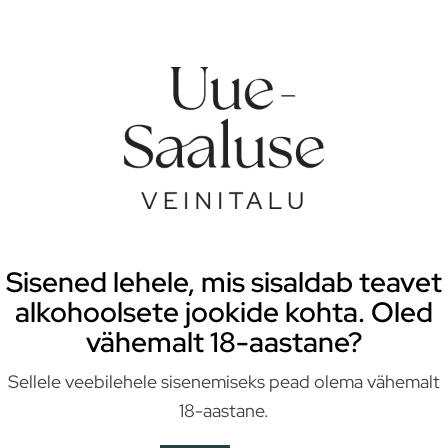
ekskursioonid, kus tutvustame talu tegemisi, v
Ekskursioonid algavad kl 11, 13 ja 15. Maitsvaid
Ulgumaa Puhvet. Võimalus teha järvel paadisõit.
Sisened lehele, mis sisaldab teavet
alkohoolsete jookide kohta. Oled
vähemalt 18-aastane?
Sellele veebilehele sisenemiseks pead olema vähemalt
18-aastane.