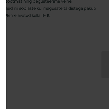
einitootmist ning degusteerime veine.
 vahvleid nii soolaste kui magusate täidistega pakub
 Oleme avatud kella 11- 16.