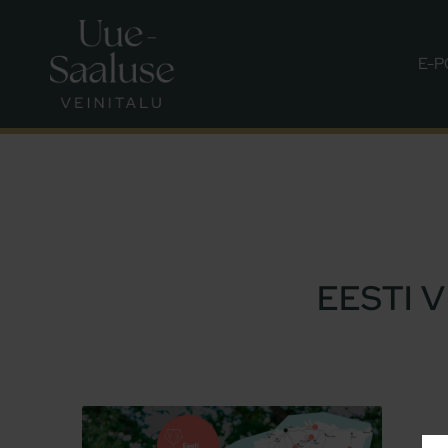
E-
EESTI 