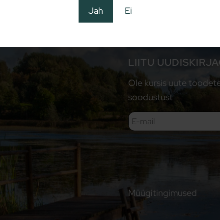
Jah
Ei
LIITU UUDISKIRJ
Ole kursis uute toodete
soodustust
Müügitingimused