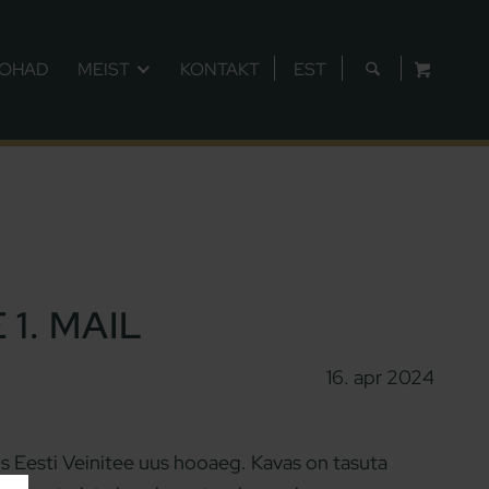
KOHAD
MEIST
KONTAKT
EST
1. MAIL
16. apr 2024
os Eesti Veinitee uus hooaeg. Kavas on tasuta