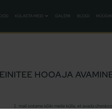
POOD
KÜLASTA MEID
GALERII
BLOGI
MÜÜGI
VEINITEE HOOAJA AVAMINE 
mail ootame kõiki meile külla, et avada ühesko