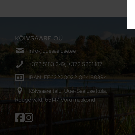
KÕIVSAARE OÜ
info@uuesaaluse.ee
+372 5183 249; +372 5231 187
IBAN: EE622200221064188394
Kõivsaare talu, Uue-Saaluse küla,
Rõuge vald, 65147 Võru maakond