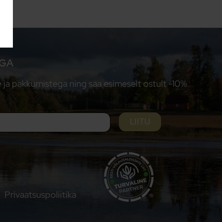
AGA
 ja pakkumistega ning saa esimeselt ostult -10%
Privaatsuspoliitika
®