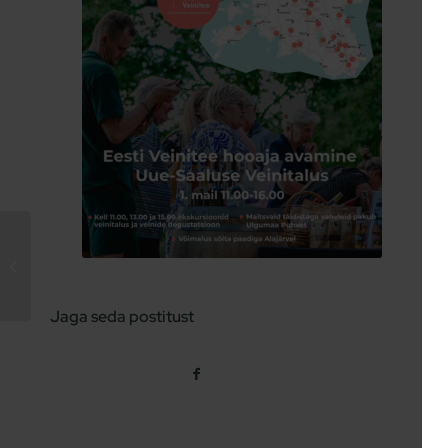
Solaris 2022 pet nat
vahuvein oli edukas
konkursil Aasta Vein
2024
Jaga seda postitust